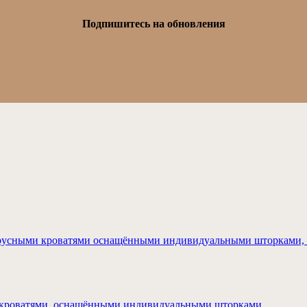
Подпишитесь на обновления
ъярусными кроватями оснащёнными индивидуальными шторками, 
ми кроватями, оснащёнными индивидуальными шторками.